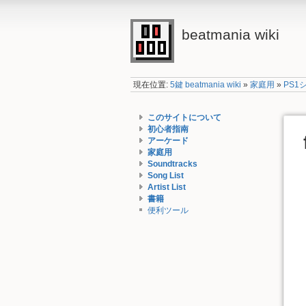
beatmania wiki
現在位置:
5鍵 beatmania wiki
»
家庭用
»
PS1
このサイトについて
初心者指南
アーケード
家庭用
Soundtracks
Song List
Artist List
書籍
便利ツール